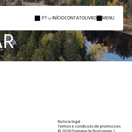
PT
INÍCIO
CONTATO
LIVRO
MENU
AR
Noticia legal
Termos e condicoes de promocoes
© 2026 Domaine le Bostonnais
|