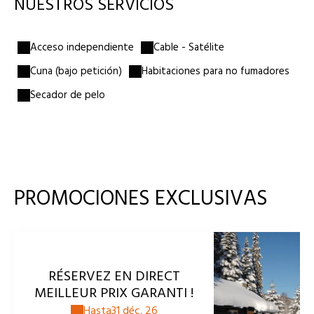
NUESTROS SERVICIOS
☕
Té & café incluidos
❄️
Mininevera
📶
Wifi gratuito
Acceso independiente
Cable - Satélite
🌡
Calefacción
Cuna (bajo petición)
Habitaciones para no fumadores
Ropa de cama & toallas
🛁
Productos de baño incluidos
Secador de pelo
PROMOCIONES EXCLUSIVAS
RÉSERVEZ EN DIRECT
MEILLEUR PRIX GARANTI !
Hasta
31 déc. 26