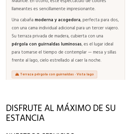
Mauricie. En otoño, este espectáculo de colores
llameantes es sencillamente impresionante.
Una cabaña
moderna y acogedora
, perfecta para dos,
con una cama individual adicional para un tercer viajero.
Su terraza privada de madera, cubierta con una
pérgola con guirnaldas luminosas
, es el lugar ideal
para tomarse el tiempo de contemplar — mesa y sillas
frente al lago, cielo estrellado al caer la noche.
🏔️ Terraza pérgola con guirnaldas · Vista lago
🛏
Cama queen 160×190
DISFRUTE AL MÁXIMO DE SU
Cama individual
🛏
ESTANCIA
Para un 3er viajero
Baño privado
🚿
Ducha · WC · Lavabo
Nespresso & hervidor