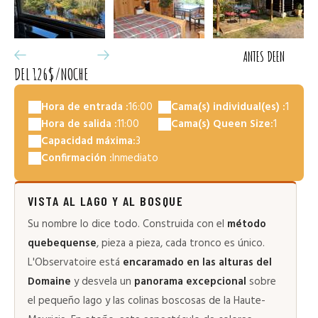
ANTES DE
EN
DEL 126$/NOCHE
Hora de entrada :
16:00
Cama(s) individual(es) :
1
Hora de salida :
11:00
Cama(s) Queen Size:
1
Capacidad máxima:
3
Confirmación :
Inmediato
VISTA AL LAGO Y AL BOSQUE
Su nombre lo dice todo. Construida con el
método
quebequense
, pieza a pieza, cada tronco es único.
L'Observatoire está
encaramado en las alturas del
Domaine
y desvela un
panorama excepcional
sobre
el pequeño lago y las colinas boscosas de la Haute-