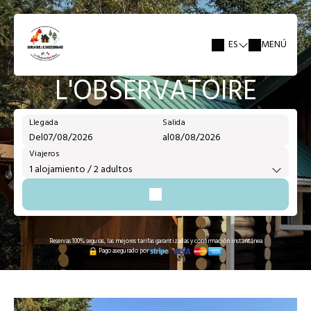
ES
MENÚ
L'OBSERVATOIRE
Llegada
Salida
Del
al
Viajeros
1
alojamiento /
2
adultos
Reservas 100% seguras, las mejores tarifas garantizadas y confirmación instantánea
Pago asegurado por