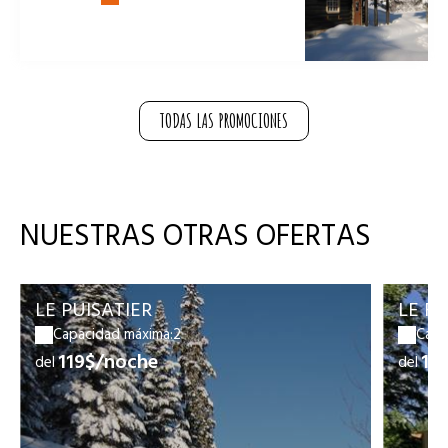
TODAS LAS PROMOCIONES
NUESTRAS OTRAS OFERTAS
LE PUISATIER
LE F
Capacidad máxima:2
Capa
119$/noche
14
del
del