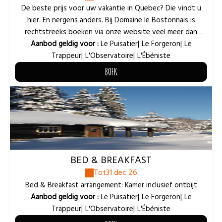
De beste prijs voor uw vakantie in Quebec? Die vindt u
hier. En nergens anders. Bij Domaine le Bostonnais is
rechtstreeks boeken via onze website veel meer dan
alleen een reservering: ✅ Exclusieve tarieven die u nergens
Aanbod geldig voor :
Le Puisatier
|
Le Forgeron
|
Le
anders vindt ✅ Voordelen die alleen voor onze directe
Trappeur
|
L'Observatoire
|
L'Ébéniste
klanten gelden ✅ Een bevoorrechte relatie met ons team
BOEK
vanaf het eerste contact. Waarom meer betalen voor
BOEK
dezelfde ervaring? Boek slim. Boek direct. Beleef Quebec
op een andere manier, in het hart van Domaine le
Bostonnais. #DomaineBostonnais #AuthenticQuebec
#DirectBooking #MauricieChalet #QuebecAccommodation
#MauricieTourism #BoisRondChalet #QuebecNature
BED & BREAKFAST
Tot
31 dec 26
Bed & Breakfast arrangement: Kamer inclusief ontbijt
Aanbod geldig voor :
Le Puisatier
|
Le Forgeron
|
Le
Trappeur
|
L'Observatoire
|
L'Ébéniste