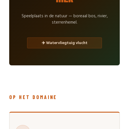
Speelplaats in de natuur — boreaal bos, rivier,
sterrenhemel.
✈️ Watervliegtuig vlucht
OP HET DOMAINE