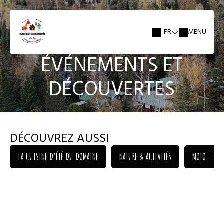
FR
MENU
ÉVÉNEMENTS ET
DÉCOUVERTES
DÉCOUVREZ AUSSI
LA CUISINE D'ÉTÉ DU DOMAINE
NATURE & ACTIVITÉS
MOTO - L' É
LA CUISINE D'ÉTÉ DU DOMAINE
NATURE & ACTIVITÉS
MOTO - L' É