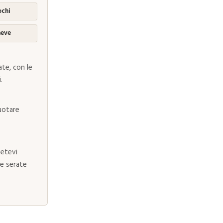
ochi
neve
te, con le
.
nuotare
ietevi
 le serate