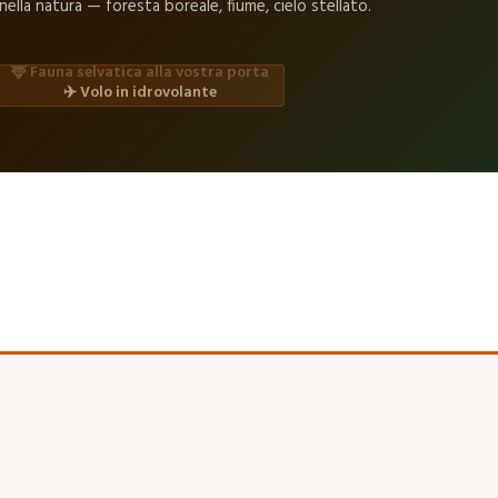
nella natura — foresta boreale, fiume, cielo stellato.
✈️ Volo in idrovolante