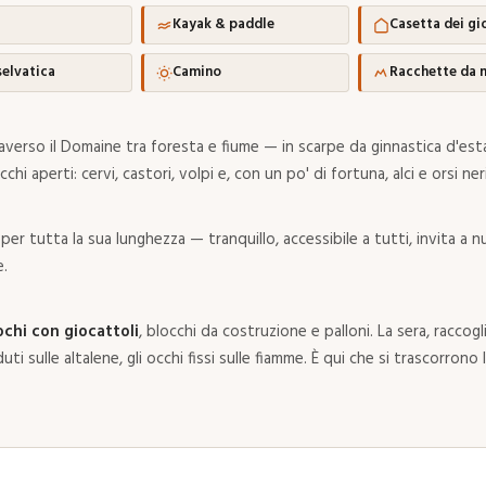
Kayak & paddle
Casetta dei gi
selvatica
Camino
Racchette da 
averso il Domaine tra foresta e fiume — in scarpe da ginnastica d'esta
i aperti: cervi, castori, volpi e, con un po' di fortuna, alci e orsi neri
er tutta la sua lunghezza — tranquillo, accessibile a tutti, invita a 
.
ochi con giocattoli
, blocchi da costruzione e palloni. La sera, raccogl
duti sulle altalene, gli occhi fissi sulle fiamme. È qui che si trascorrono