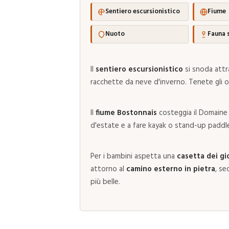
Sentiero escursionistico
Fiume
Nuoto
Fauna 
Il
sentiero escursionistico
si snoda attr
racchette da neve d'inverno. Tenete gli occh
Il
fiume Bostonnais
costeggia il Domaine p
d'estate e a fare kayak o stand-up paddle
Per i bambini aspetta una
casetta dei gi
attorno al
camino esterno in pietra
, se
più belle.