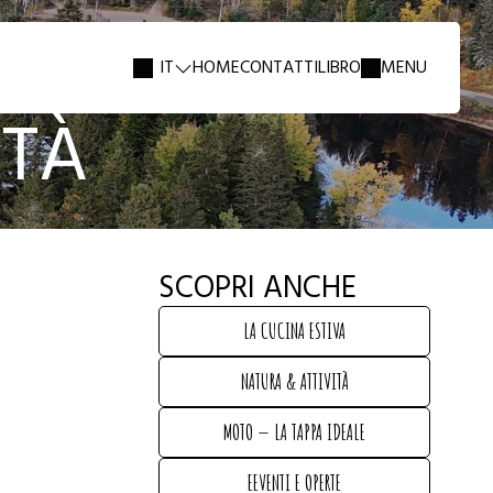
IT
HOME
CONTATTI
LIBRO
MENU
ITÀ
SCOPRI ANCHE
LA CUCINA ESTIVA
LA CUCINA ESTIVA
NATURA & ATTIVITÀ
NATURA & ATTIVITÀ
MOTO — LA TAPPA IDEALE
MOTO — LA TAPPA IDEALE
EEVENTI E OPERTE