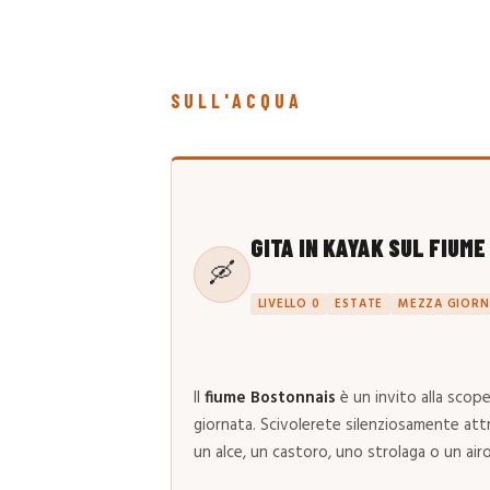
SULL'ACQUA
GITA IN KAYAK SUL FIUM
🛶
LIVELLO 0
ESTATE
MEZZA GIORN
Il
fiume Bostonnais
è un invito alla scope
giornata. Scivolerete silenziosamente att
un alce, un castoro, uno strolaga o un air