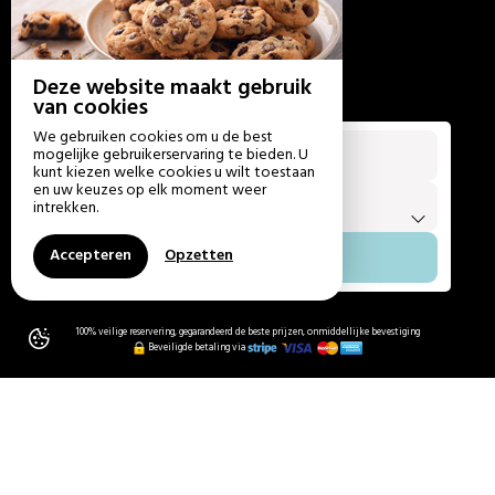
Deze website maakt gebruik
van cookies
We gebruiken cookies om u de best
Aankomst
Vertrek
mogelijke gebruikerservaring te bieden. U
Van
tot
kunt kiezen welke cookies u wilt toestaan
en uw keuzes op elk moment weer
Reizigers
intrekken.
1
accommodatie /
2
volwassene
Accepteren
Opzetten
100% veilige reservering, gegarandeerd de beste prijzen, onmiddellijke bevestiging
Beveiligde betaling via
VIJF CHALETS, EEN RIVIER, EEN
BOS — IN HET HART VAN